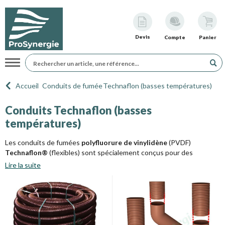
Devis
Compte
Panier
Navigation
Accueil
Conduits de fumée
Technaflon (basses températures)
Conduits Technaflon (basses
températures)
Les conduits de fumées
polyfluorure de vinylidène
(PVDF)
Technaflon®
(flexibles) sont spécialement conçus pour des
chaudières produisant des gaz de combustion basses températures
Lire la suite
(
gaz
ou
fioul
à condensation
). Ils sont recyclables et participent
ainsi à l'économie circulaire. Respectueux de l'environnement et des
ressources premières, ils se caractérisent également par leur
solidité et leur durabilité (30 à 50 ans).
Ils sont disponibles en Ø 60 à 200 mm pour les conduits flexibles, ou