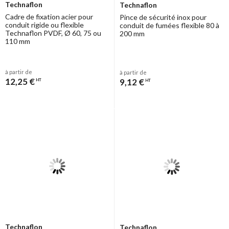
Technaflon
Technaflon
Cadre de fixation acier pour
Pince de sécurité inox pour
conduit rigide ou flexible
conduit de fumées flexible 80 à
Technaflon PVDF, Ø 60, 75 ou
200 mm
110 mm
à partir de
à partir de
12,25 €
9,12 €
HT
HT
Technaflon
Technaflon