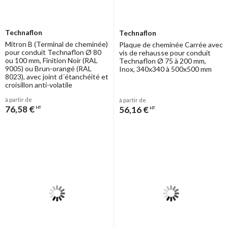
Technaflon
Technaflon
Mitron B (Terminal de cheminée)
Plaque de cheminée Carrée avec
pour conduit Technaflon Ø 80
vis de rehausse pour conduit
ou 100 mm, Finition Noir (RAL
Technaflon Ø 75 à 200 mm,
9005) ou Brun-orangé (RAL
Inox, 340x340 à 500x500 mm
8023), avec joint d´étanchéité et
croisillon anti-volatile
à partir de
à partir de
76,58 €
56,16 €
HT
HT