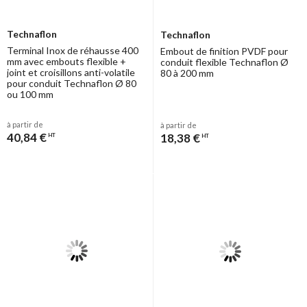
Technaflon
Technaflon
Terminal Inox de réhausse 400
Embout de finition PVDF pour
mm avec embouts flexible +
conduit flexible Technaflon Ø
joint et croisillons anti-volatile
80 à 200 mm
pour conduit Technaflon Ø 80
ou 100 mm
à partir de
à partir de
40,84 €
18,38 €
HT
HT