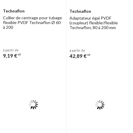
Technaflon
Technaflon
Collier de centrage pour tubage
Adaptateur égal PVDF
flexible PVDF Technaflon Ø 60
(coupleur) flexible/flexible
à 200
Technaflon, 80 à 200 mm
à partir de
à partir de
9,19 €
42,89 €
HT
HT