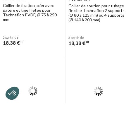
Collier de fixation acier avec
Collier de soutien pour tubage
patère et tige filetée pour
flexible Technaflon 2 supports
Technaflon PVDF, Ø 75 à 250
(Ø 80 à 125 mm) ou 4 supports
mm
(Ø 140 à 200 mm)
à partir de
à partir de
18,38 €
18,38 €
HT
HT
Technaflon
Technaflon