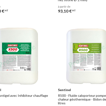
e
à partir de
0 €
93,10 €
HT
HT
l
Sentinel
Antigel avec Inhibiteur chauffage
R500 - Fluide caloporteur pompe
chaleur géothermique - Bidon d
litres