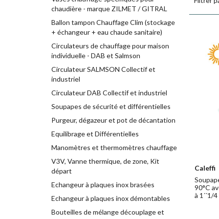
Filtrer p
chaudière - marque ZILMET / GITRAL
Ballon tampon Chauffage Clim (stockage
+ échangeur + eau chaude sanitaire)
Circulateurs de chauffage pour maison
individuelle - DAB et Salmson
Circulateur SALMSON Collectif et
industriel
Circulateur DAB Collectif et industriel
Soupapes de sécurité et différentielles
Purgeur, dégazeur et pot de décantation
Equilibrage et Différentielles
Manomètres et thermomètres chauffage
V3V, Vanne thermique, de zone, Kit
Caleffi
départ
Soupape
Echangeur à plaques inox brasées
90°C av
à 1´´1/4
Echangeur à plaques inox démontables
Bouteilles de mélange découplage et