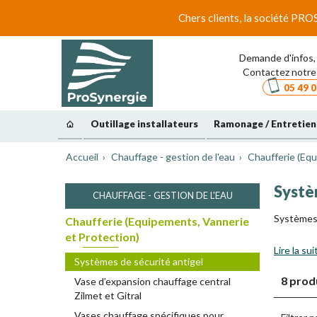
Chers clients, la société PRO
Demande d'infos, 
Contactez notre 
05 49 0
Outillage installateurs
Ramonage / Entretien
Accueil
Chauffage - gestion de l'eau
Chaufferie (Equ
Systè
CHAUFFAGE - GESTION DE L'EAU
Systèmes 
Chaufferie (Equipements, Vannerie
et Protection)
Lire la sui
Systèmes de sécurité antigel
8 prod
Vase d’expansion chauffage central
Zilmet et Gitral
Vases chauffage spécifiques pour