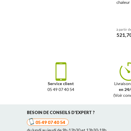
chaleur 
à partir d
521,7
Service client
Livraison
05 49 07 40 54
en 24/
(Voir con
BESOIN DE CONSEILS D'EXPERT ?
05 49 07 40 54
du lundi au jeudi de 9h-12h30 et 13h30-19h