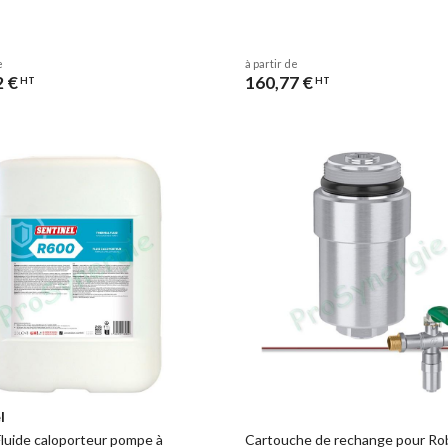
e
à partir de
2 €
160,77 €
HT
HT
l
Fluide caloporteur pompe à
Cartouche de rechange pour Ro