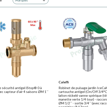
ar
Marques
Caleffi
 sécurité antigel iStop® 0 à
Robinet de puisage jardin IceCa
ec capteur d'air 4 saisons ØM 1´´
cartouche antigel (On/Off 3/4°C
laiton nickelé vanne spérique (tê
manette verte 1/4 tour) - raccor
ØM 1/2´´ - sortie 3/4´´ (avec rac
nez tétine Ø 17mm)