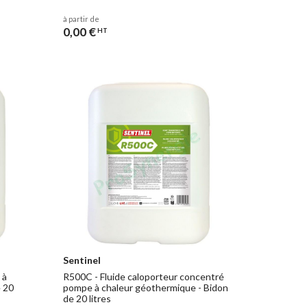
à partir de
0,00 €
HT
Sentinel
 à
R500C - Fluide caloporteur concentré
e 20
pompe à chaleur géothermique - Bidon
de 20 litres