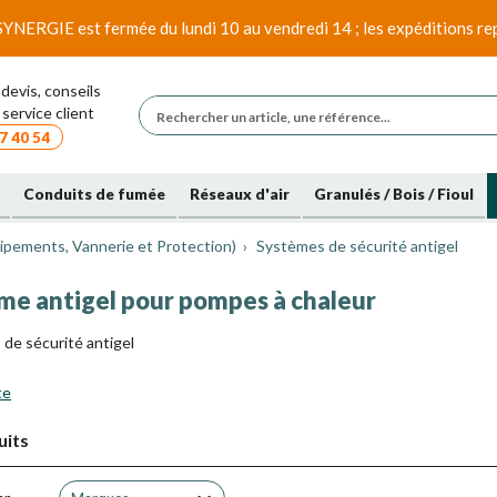
SYNERGIE est fermée du lundi 10 au vendredi 14 ; les expéditions rep
devis, conseils
service client
7 40 54
Conduits de fumée
Réseaux d'air
Granulés / Bois / Fioul
ipements, Vannerie et Protection)
Systèmes de sécurité antigel
me antigel pour pompes à chaleur
de sécurité antigel
te
uits