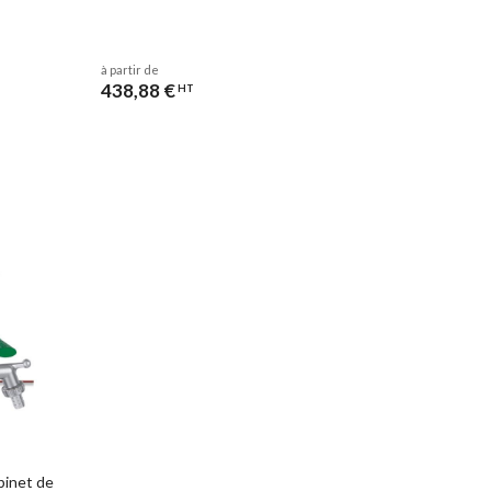
à partir de
438,88 €
HT
binet de