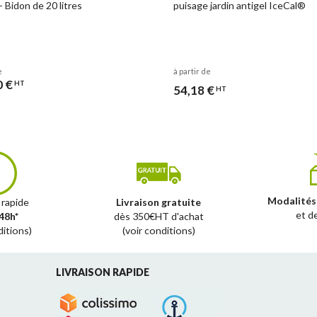
- Bidon de 20 litres
puisage jardin antigel IceCal®
e
à partir de
0 €
HT
54,18 €
HT
Modalités
 rapide
Livraison gratuite
et d
48h*
dès 350€HT d'achat
ditions)
(voir conditions)
LIVRAISON RAPIDE