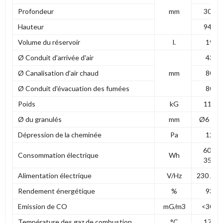
Profondeur
mm
300
Hauteur
940
Volume du réservoir
l.
19
Ø Conduit d'arrivée d'air
43
Ø Canalisation d’air chaud
mm
80
Ø Conduit d'évacuation des fumées
80
Poids
kG
115
Ø du granulés
mm
Ø6 à 8
Dépression de la cheminée
Pa
12
60 à
Consommation électrique
Wh
350
Alimentation électrique
V/Hz
230 / 50
Rendement énergétique
%
93
Emission de CO
mG/m3
<300
Température des gaz de combustion
°C
170