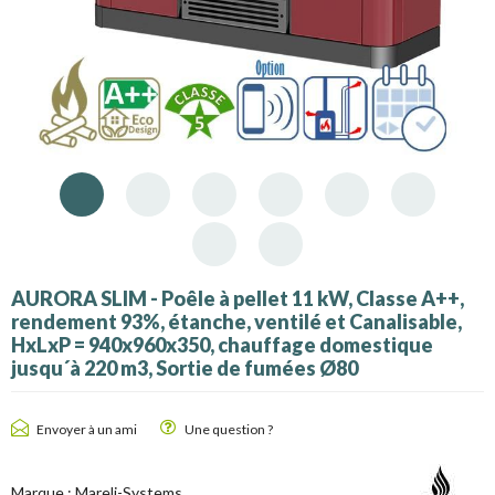
AURORA SLIM - Poêle à pellet 11 kW, Classe A++,
rendement 93%, étanche, ventilé et Canalisable,
HxLxP = 940x960x350, chauffage domestique
jusqu´à 220 m3, Sortie de fumées Ø80
Envoyer à un ami
Une question ?
Marque :
Mareli-Systems