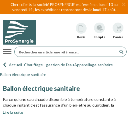
Chers clients, la société PROSYNERGIE est fermée du lundi 10 au
vendredi 14 ; les expéditions reprendront dès le lundi 17 août.
Devis
Compte
Panier
Navigation
Accueil
Chauffage - gestion de l'eau
Appareillage sanitaire
Ballon électrique sanitaire
Ballon électrique sanitaire
Parce qu’une eau chaude disponible à température constante à
chaque instant c’est l’assurance d’un bien-être au quotidien, la
gamme de chauffe-eau électrique ci-dessous s’ajuste à toutes les
Lire la suite
configurations d’habitation.
En neuf comme en rénovation, quel que soit votre budget, avec ces