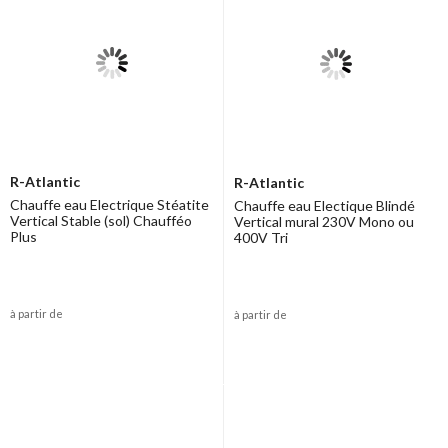
Si vous bénéficiez de l’option « heures creuses » d’EDF, vous pouvez
profiter avec le chauffe-eau électrique à accumulation d’une
consommation d’énergie très rentable.
Dans le cas d'un système de production dit "capricieux" on préférera
le ballon tampon chauffage clim
.
R-Atlantic
R-Atlantic
Chauffe eau Electrique Stéatite
Chauffe eau Electique Blindé
Vertical Stable (sol) Chaufféo
Vertical mural 230V Mono ou
Plus
400V Tri
à partir de
à partir de