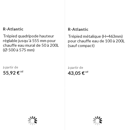
R-Atlantic
R-Atlantic
Trépied quadripode hauteur
Trépied métalique (H=463mm)
réglable jusqu´à 555 mm pour
pour chauffe eau de 100 à 200L
chauffe eau mural de 50 à 200L
(sauf compact)
(Ø 500 à 575 mm)
à partir de
à partir de
55,92 €
43,05 €
HT
HT