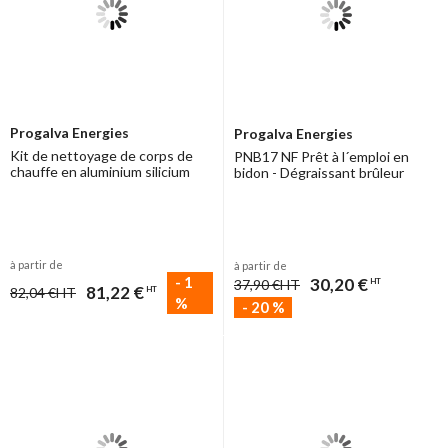
Progalva Energies
Progalva Energies
Kit de nettoyage de corps de
PNB17 NF Prêt à l´emploi en
chauffe en aluminium silicium
bidon - Dégraissant brûleur
à partir de
à partir de
-
1
30,20 €
37,90 €
HT
HT
81,22 €
82,04 €
HT
HT
%
-
20
%