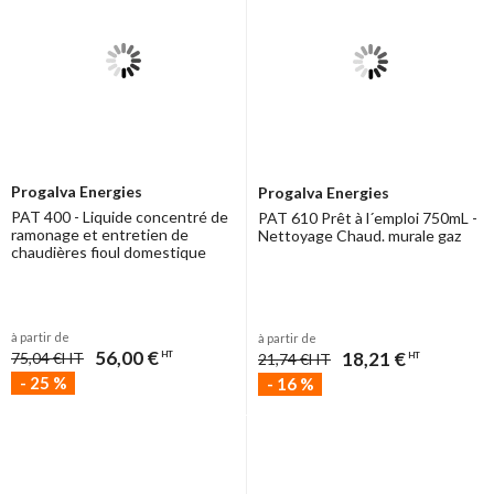
Progalva Energies
Progalva Energies
PAT 400 - Liquide concentré de
PAT 610 Prêt à l´emploi 750mL -
ramonage et entretien de
Nettoyage Chaud. murale gaz
chaudières fioul domestique
à partir de
à partir de
56,00 €
18,21 €
75,04 €
HT
HT
21,74 €
HT
HT
-
25
%
-
16
%