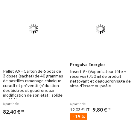
Progalva Energies
Pellet A9 - Carton de 6 pots de
Insert 9 - (Vaporisateur tête +
3 doses (sachet) de 40 grammes
réservoir) 750 ml de produit
de pastilles ramonage chimique
nettoyant et dégoudronnage de
curatif et préventif (réduction
vitre d'insert ou poêle
des bistres et goudrons par
modification de son état : solide
-> friable)
à partir de
à partir de
9,80 €
12,03 €
HT
HT
82,40 €
HT
-
19
%