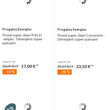
Progalva Energies
Progalva Energies
Proxyl super clean Prêt à l
Proxyl super clean Concentré -
´emploi - Détergent super-
Détergent super-puissant
puissant
à partir de
à partir de
17,00 €
23,50 €
20,09 €
HT
HT
29,23 €
HT
HT
-
15
%
-
20
%