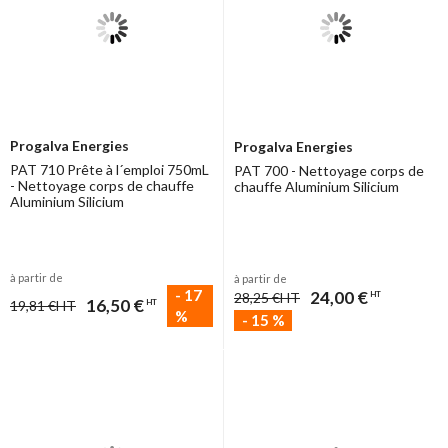
Progalva Energies
Progalva Energies
PAT 710 Prête à l´emploi 750mL
PAT 700 - Nettoyage corps de
- Nettoyage corps de chauffe
chauffe Aluminium Silicium
Aluminium Silicium
à partir de
à partir de
-
17
24,00 €
28,25 €
HT
HT
16,50 €
19,81 €
HT
HT
%
-
15
%