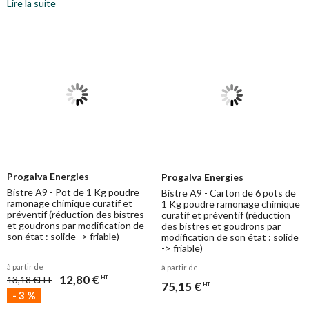
Lire la suite
Gaz...).
La réputation de ces
produits anti bistre
n'est plus à faire : Anti-
biste "
Bistre A9
", dégoudronnage "
Pat 400
", etc...
Le dernier arrivé est le "
Pellet A9
" pour l'entretien des poêles à
granulés bois.
Progalva Energies
Progalva Energies
Bistre A9 - Pot de 1 Kg poudre
Bistre A9 - Carton de 6 pots de
ramonage chimique curatif et
1 Kg poudre ramonage chimique
préventif (réduction des bistres
curatif et préventif (réduction
et goudrons par modification de
des bistres et goudrons par
son état : solide -> friable)
modification de son état : solide
-> friable)
à partir de
à partir de
12,80 €
13,18 €
HT
HT
75,15 €
HT
-
3
%