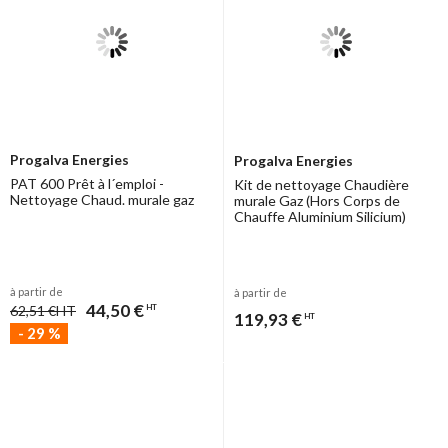
Progalva Energies
Progalva Energies
PAT 600 Prêt à l´emploi -
Kit de nettoyage Chaudière
Nettoyage Chaud. murale gaz
murale Gaz (Hors Corps de
Chauffe Aluminium Silicium)
à partir de
à partir de
44,50 €
62,51 €
HT
HT
119,93 €
HT
-
29
%