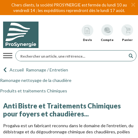
Chers clients, la société PROSYNERGIE est fermée du lundi 10 au
vendredi 14 ; les expéditions reprendront dès le lundi 17 août.
Devis
Compte
Panier
Navigation
Accueil
Ramonage / Entretien
Ramonage nettoyage de la chaudière
Produits et traitements Chimiques
Anti Bistre et Traitements Chimiques
pour foyers et chaudières...
Progalva est un fabricant reconnu dans le domaine de l'entretien, du
débistrage et du dégoudronnage chimique des chaudières, poêles
et foyers pour tous types de combustibles (Bois, Granulés, Fioul,