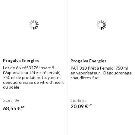
Progalva Energies
Progalva Energies
Lot de 6 x réf 3276 Insert 9 -
PAT 310 Prêt à l´emploi 750 ml
(Vaporisateur tête + réservoir)
en vaporisateur - Dégoudronage
750 ml de produit nettoyant et
chaudières fuel
dégoudronnage de vitre d'insert
ou poêle
à partir de
à partir de
20,09 €
HT
68,55 €
HT