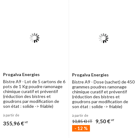
Progalva Energies
Progalva Energies
Bistre A9 - Lot de 5 cartons de 6
Bistre A9 - Dose (sachet) de 450
pots de 1 Kg poudre ramonage
grammes poudres ramonage
chimique curatif et préventif
chimique curatif et préventif
(réduction des bistres et
(réduction des bistres et
goudrons par modification de
goudrons par modification de
son état : solide -> friable)
son état : solide -> friable)
à partir de
à partir de
9,50 €
10,85 €
HT
HT
355,96 €
HT
-
12
%