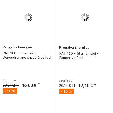
Progalva Energies
Progalva Energies
PAT 300 concentré -
PAT 410 Prêt à l´emploi -
Dégoudronage chaudières fuel
Ramonage fioul
à partir de
à partir de
46,00 €
17,10 €
50,87 €
HT
HT
20,14 €
HT
HT
-
10
%
-
15
%