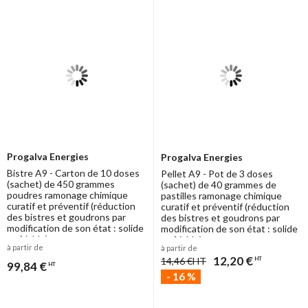
Progalva Energies
Progalva Energies
Bistre A9 - Carton de 10 doses
Pellet A9 - Pot de 3 doses
(sachet) de 450 grammes
(sachet) de 40 grammes de
poudres ramonage chimique
pastilles ramonage chimique
curatif et préventif (réduction
curatif et préventif (réduction
des bistres et goudrons par
des bistres et goudrons par
modification de son état : solide
modification de son état : solide
-> friable)
-> friable)
à partir de
à partir de
12,20 €
14,46 €
HT
HT
99,84 €
HT
-
16
%