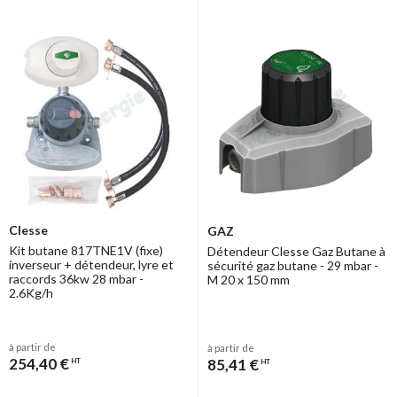
Clesse
GAZ
Kit butane 817TNE1V (fixe)
Détendeur Clesse Gaz Butane à
inverseur + détendeur, lyre et
sécurité gaz butane - 29 mbar -
raccords 36kw 28 mbar -
M 20 x 150 mm
2.6Kg/h
à partir de
à partir de
254,40 €
85,41 €
HT
HT