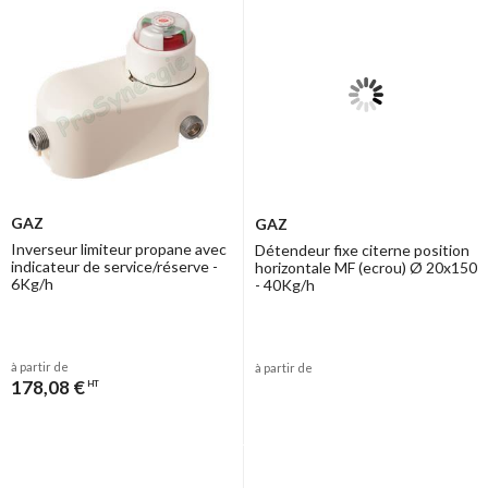
GAZ
GAZ
Inverseur limiteur propane avec
Détendeur fixe citerne position
indicateur de service/réserve -
horizontale MF (ecrou) Ø 20x150
6Kg/h
- 40Kg/h
à partir de
à partir de
178,08 €
HT