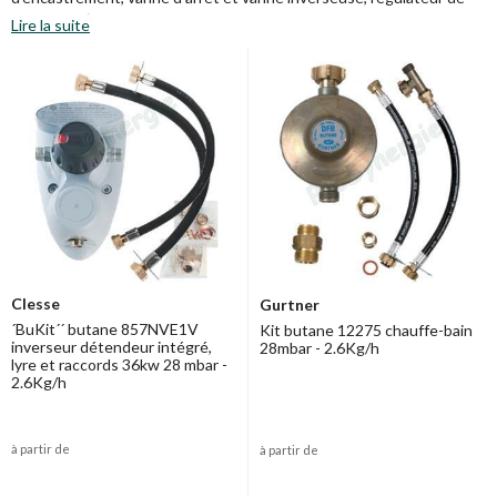
pression, ...)
Lire la suite
Clesse
Gurtner
´BuKit´´ butane 857NVE1V
Kit butane 12275 chauffe-bain
inverseur détendeur intégré,
28mbar - 2.6Kg/h
lyre et raccords 36kw 28 mbar -
2.6Kg/h
à partir de
à partir de