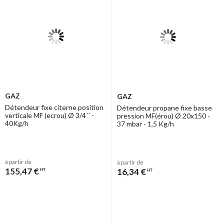
GAZ
GAZ
Détendeur fixe citerne position
Détendeur propane fixe basse
verticale MF (ecrou) Ø 3/4´´ -
pression MF(érou) Ø 20x150 -
40Kg/h
37 mbar - 1,5 Kg/h
à partir de
à partir de
155,47 €
16,34 €
HT
HT