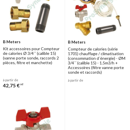
B Meters
B Meters
Kit accessoires pour Compteur
Compteur de calories (série
de calories Ø 3/4´´ (calible 15)
1701) chauffage / climatisation
(vanne porte sonde, raccords 2
(consommation d´énergie) - ØM
pièces, filtre et manchette)
3/4´´ (calible 15) - 1.5m3/h +
Accessoires (filtre vanne porte
sonde et raccords)
à partir de
à partir de
42,75 €
HT