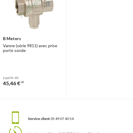
B Meters
Vanne (série 9811) avec prise
porte sonde
à partir de
45,46 €
HT
Service client
05 49 07 40 54