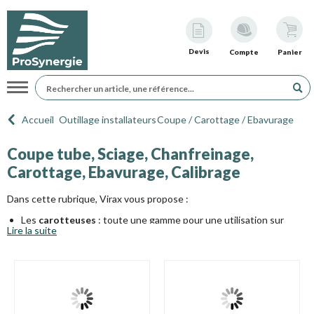
Devis
Compte
Panier
Navigation
Accueil
Outillage installateurs
Coupe / Carottage / Ebavurage
Coupe tube, Sciage, Chanfreinage,
Carottage, Ebavurage, Calibrage
Dans cette rubrique, Virax vous propose :
Les
carotteuses
: toute une gamme pour une utilisation sur
Lire la suite
chantier type maison individuelle, logements collectifs, travaux
publics (marque
carotteuses Virax
et
carotteuses Rems
)...
Les
coupe-tubes
acier et fonte
,
inox
,
cuivre
et
matériaux
plastiques
(marque Virax et Rems),
Les outils d'
ébavurage / calibrage
(marque Virax et Rems),
Les
scies à métaux
et
scies sabre
(marque Virax et Rems),