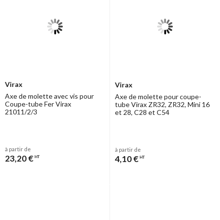
Virax
Virax
Axe de molette avec vis pour
Axe de molette pour coupe-
Coupe-tube Fer Virax
tube Virax ZR32, ZR32, Mini 16
21011/2/3
et 28, C28 et C54
à partir de
à partir de
23,20 €
4,10 €
HT
HT