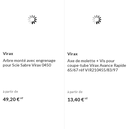
Virax
Virax
Arbre monté avec engrenage
Axe de molette + Vis pour
pour Scie Sabre Virax 0450
coupe-tube Virax Avance Rapide
65/67 réf VIR210455/83/97
à partir de
à partir de
49,20 €
13,40 €
HT
HT