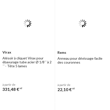
Virax
Rems
Alésoir à cliquet Virax pour
Anneau pour dévissage facile
ébavurage tube acier Ø 1/8´´ à 2
des couronnes
´´ - Tête 5 lames
à partir de
à partir de
331,48 €
22,10 €
HT
HT