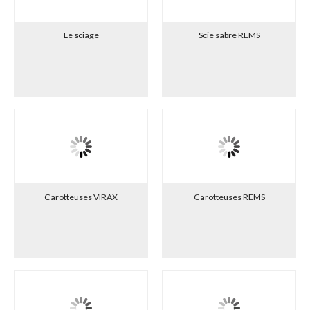
Des outils complémentaires pour la coupe (marque Stanley,
Diager, Edma, etc...).
Le sciage
Scie sabre REMS
Carotteuses VIRAX
Carotteuses REMS