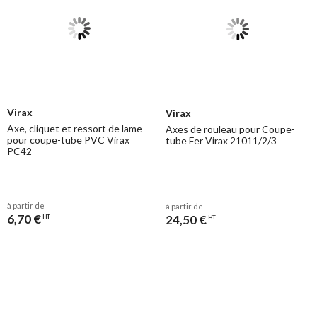
Virax
Virax
Axe, cliquet et ressort de lame
Axes de rouleau pour Coupe-
pour coupe-tube PVC Virax
tube Fer Virax 21011/2/3
PC42
à partir de
à partir de
6,70 €
24,50 €
HT
HT