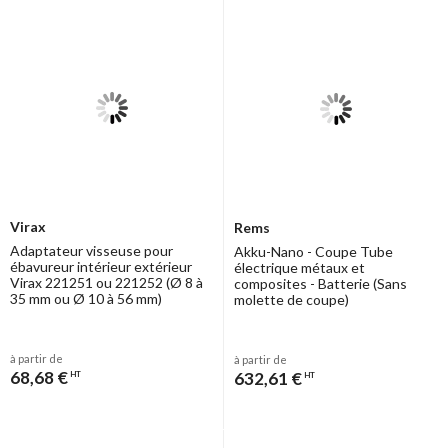
Virax
Rems
Adaptateur visseuse pour
Akku-Nano - Coupe Tube
ébavureur intérieur extérieur
électrique métaux et
Virax 221251 ou 221252 (Ø 8 à
composites - Batterie (Sans
35 mm ou Ø 10 à 56 mm)
molette de coupe)
à partir de
à partir de
68,68 €
632,61 €
HT
HT