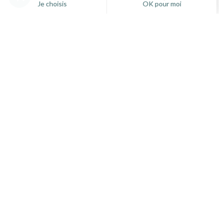
Virax
Virax
Calibreur ébavureur
Caoutchouc clipsable pour
multicouche - Manche rouge ou
coupe-tube PC42 et Mini-
noir selon épaisseur du tube
Sertisseuse
à partir de
à partir de
45,60 €
2,88 €
HT
HT