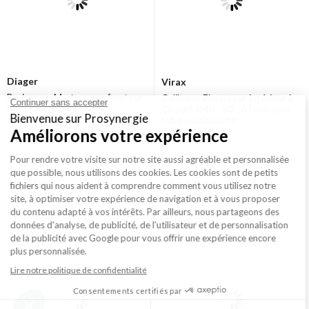
Diager
Virax
Burin pour Marteau perforateur
Calibreur Ebavureur intérieur à
(SDS+ ou SDSmax)
Cliquet Ø40 - 50 - 63 mm pour
tube multicouche
à partir de
à partir de
16,14 €
147,00 €
HT
HT