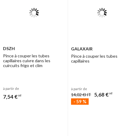
DSZH
GALAXAIR
Pince à couper les tubes
Pince à couper les tubes
capillaires cuivre dans les
capillaires
cuircuits frigo et clim
à partir de
à partir de
5,68 €
14,02 €
HT
HT
7,54 €
HT
-
59
%