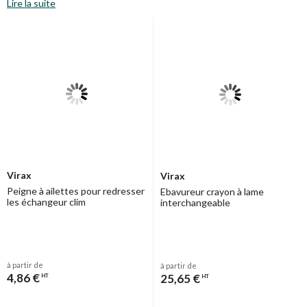
Lire la suite
Virax
Virax
Peigne à ailettes pour redresser
Ebavureur crayon à lame
les échangeur clim
interchangeable
à partir de
à partir de
4,86 €
25,65 €
HT
HT