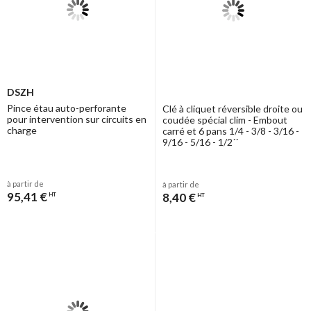
DSZH
Pince étau auto-perforante
Clé à cliquet réversible droite ou
pour intervention sur circuits en
coudée spécial clim - Embout
charge
carré et 6 pans 1/4 - 3/8 - 3/16 -
9/16 - 5/16 - 1/2´´
à partir de
à partir de
95,41 €
8,40 €
HT
HT