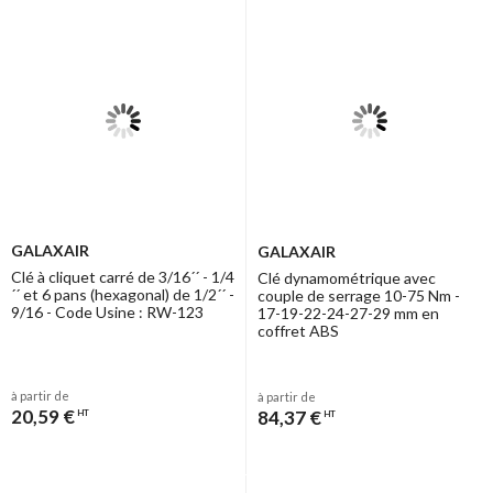
GALAXAIR
GALAXAIR
Clé à cliquet carré de 3/16´´ - 1/4
Clé dynamométrique avec
´´ et 6 pans (hexagonal) de 1/2´´ -
couple de serrage 10-75 Nm -
9/16 - Code Usine : RW-123
17-19-22-24-27-29 mm en
coffret ABS
à partir de
à partir de
20,59 €
84,37 €
HT
HT