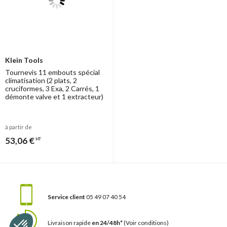
Klein Tools
Tournevis 11 embouts spécial
climatisation (2 plats, 2
cruciformes, 3 Exa, 2 Carrés, 1
démonte valve et 1 extracteur)
à partir de
53,06 €
HT
Service client
05 49 07 40 54
Livraison rapide
en 24/48h*
(Voir conditions)