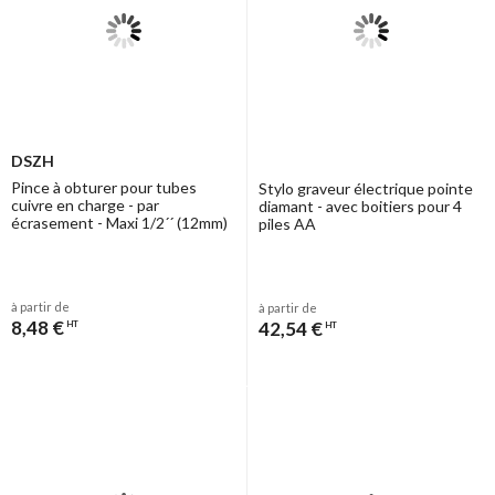
DSZH
Pince à obturer pour tubes
Stylo graveur électrique pointe
cuivre en charge - par
diamant - avec boitiers pour 4
écrasement - Maxi 1/2´´ (12mm)
piles AA
à partir de
à partir de
8,48 €
42,54 €
HT
HT