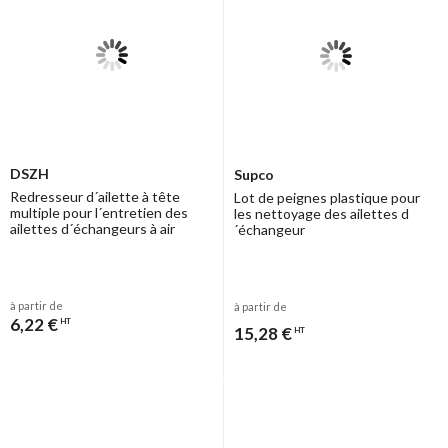
DSZH
Supco
Redresseur d´ailette à tête
Lot de peignes plastique pour
multiple pour l´entretien des
les nettoyage des ailettes d
ailettes d´échangeurs à air
´échangeur
à partir de
à partir de
6,22 €
HT
15,28 €
HT