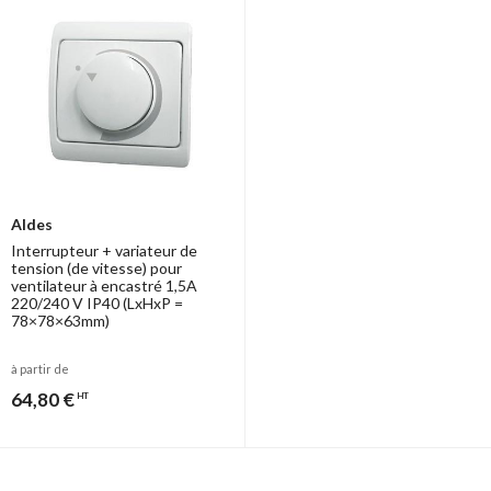
Aldes
Interrupteur + variateur de
tension (de vitesse) pour
ventilateur à encastré 1,5A
220/240 V IP40 (LxHxP =
78×78×63mm)
à partir de
64,80 €
HT