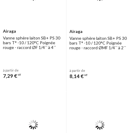
Airaga
Airaga
Vanne sphère laiton SB+ PS 30
Vanne sphère laiton SB+ PS 30
bars T° -10 / 120°C Poignée
bars T° -10 / 120°C Poignée
rouge - raccord ØF 1/4´´ à 4´´
rouge - raccord ØMF 1/4´´ à 2´´
à partir de
à partir de
7,29 €
8,14 €
HT
HT