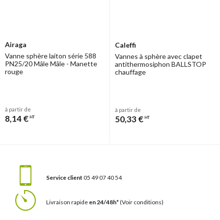
Airaga
Caleffi
Vanne sphère laiton série 588
Vannes à sphère avec clapet
PN25/20 Mâle Mâle - Manette
antithermosiphon BALLSTOP
rouge
chauffage
à partir de
à partir de
8,14 €
50,33 €
HT
HT
Service client
05 49 07 40 54
Livraison rapide
en 24/48h*
(Voir conditions)