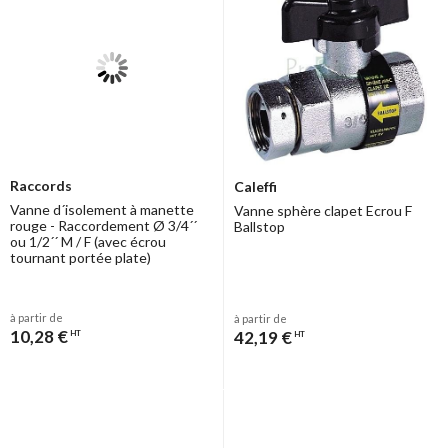
Raccords
Caleffi
Vanne d´isolement à manette
Vanne sphère clapet Ecrou F
rouge - Raccordement Ø 3/4´´
Ballstop
ou 1/2´´ M / F (avec écrou
tournant portée plate)
à partir de
à partir de
10,28 €
42,19 €
HT
HT