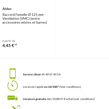
Aldes
Raccord Femelle Ø 125 mm -
Ventilation (VMC) (entre
accessoires mixtes et barres)
à partir de
4,45 €
HT
Service client
05 49 07 40 54
Livraison rapide
en 24/48h*
(Voir conditions)
Livraison gratuite
dès 350€HT d'achat
(voir conditions)