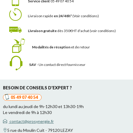
Service client
05 49 07 40 54
Livraison rapide
en 24/48h*
(Voir conditions)
Livraison gratuite
dès 350€HT d'achat
(voir conditions)
Modalités de réception
et de retour
SAV
- Un contact
direct fournisseur
BESOIN DE CONSEILS D'EXPERT ?
05 49 07 40 54
du lundi au jeudi de 9h-12h30 et 13h30-19h
Le vendredi de 9h à 12h30
contact@prosynergie.fr
5 rue du Moulin Cuit - 79120 LEZAY