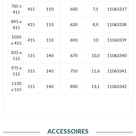
765 x
415
110
600
7,1
11063337
415
895 x
415
110
630
8,9
11063338
415
1030
415
110
690
10
11063339
x 415
835 x
515
140
670
10,3
11063340
515
975 x
515
140
750
11,6
11063341
515
1130
515
140
800
13,1
11063342
x 515
ACCESSOIRES