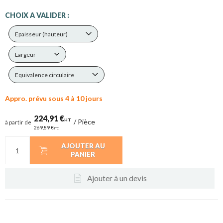
CHOIX A VALIDER :
Epaisseur (hauteur)
Largeur
Equivalence circulaire
Appro. prévu sous 4 à 10 jours
224,91 €
HT
/
Pièce
à partir de
269,89 €
TTC
AJOUTER AU
PANIER
Ajouter à un devis