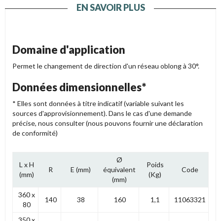
EN SAVOIR PLUS
Domaine d'application
Permet le changement de direction d'un réseau oblong à 30°.
Données dimensionnelles*
* Elles sont données à titre indicatif (variable suivant les
sources d'approvisionnement). Dans le cas d'une demande
précise, nous consulter (nous pouvons fournir une déclaration
de conformité)
Ø
L x H
Poids
R
E (mm)
équivalent
Code
(mm)
(Kg)
(mm)
360 x
140
38
160
1,1
11063321
80
350 x