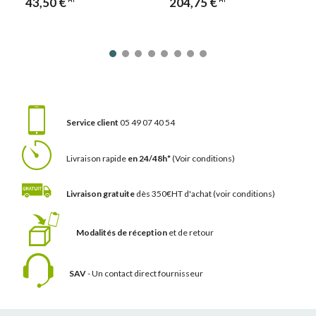
43,50 €
204,75 €
HT
HT
Service client
05 49 07 40 54
Livraison rapide
en 24/48h*
(Voir conditions)
Livraison gratuite
dès 350€HT d'achat
(voir conditions)
Modalités de réception
et de retour
SAV
- Un contact
direct fournisseur