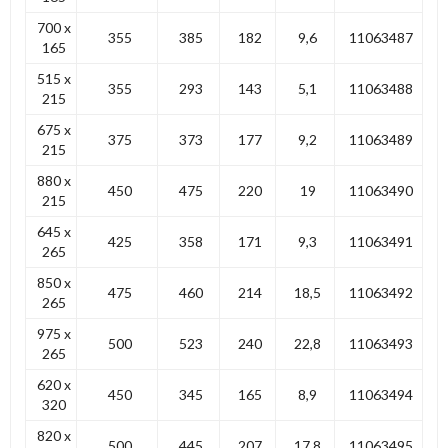
700 x
355
385
182
9,6
11063487
165
515 x
355
293
143
5,1
11063488
215
675 x
375
373
177
9,2
11063489
215
880 x
450
475
220
19
11063490
215
645 x
425
358
171
9,3
11063491
265
850 x
475
460
214
18,5
11063492
265
975 x
500
523
240
22,8
11063493
265
620 x
450
345
165
8,9
11063494
320
820 x
500
445
207
17,8
11063495