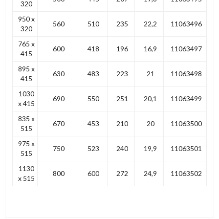
320
950 x
560
510
235
22,2
11063496
320
765 x
600
418
196
16,9
11063497
415
895 x
630
483
223
21
11063498
415
1030
690
550
251
20,1
11063499
x 415
835 x
670
453
210
20
11063500
515
975 x
750
523
240
19,9
11063501
515
1130
800
600
272
24,9
11063502
x 515