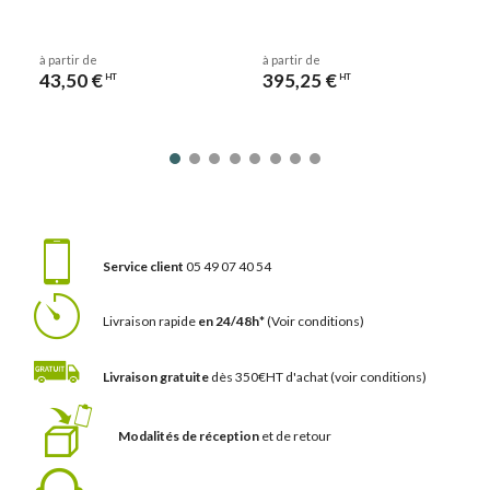
à partir de
à partir de
43,50 €
395,25 €
HT
HT
Service client
05 49 07 40 54
Livraison rapide
en 24/48h*
(Voir conditions)
Livraison gratuite
dès 350€HT d'achat
(voir conditions)
Modalités de réception
et de retour