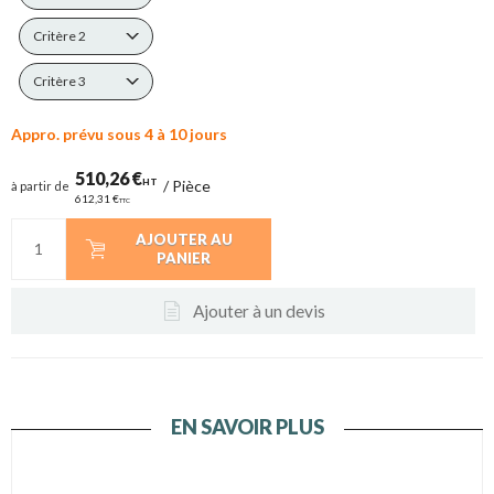
Critère 2
Critère 3
Appro. prévu sous 4 à 10 jours
510,26 €
HT
/
Pièce
à partir de
612,31 €
TTC
AJOUTER AU
PANIER
Ajouter à un devis
EN SAVOIR PLUS