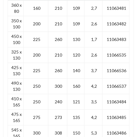
360 x
160
210
109
2,7
11063481
80
350 x
200
210
109
2,6
11063482
100
450 x
225
260
130
1,7
11063483
100
325 x
200
210
120
2,6
11066535
130
425 x
225
260
140
3,7
11066536
130
490 x
250
300
160
4,2
11066537
130
410 x
250
240
121
3,5
11063484
165
475 x
275
273
135
4,2
11063485
165
545 x
300
308
150
5,3
11063486
165