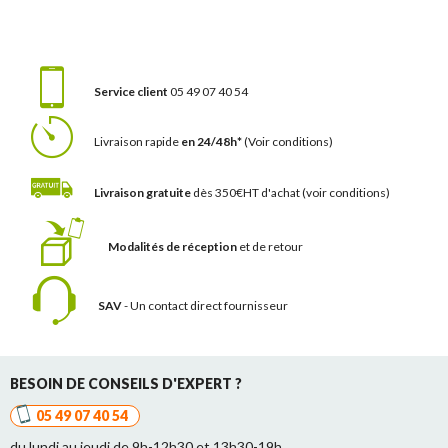
Service client
05 49 07 40 54
Livraison rapide
en 24/48h*
(Voir conditions)
Livraison gratuite
dès 350€HT d'achat
(voir conditions)
Modalités de réception
et de retour
SAV
- Un contact
direct fournisseur
BESOIN DE CONSEILS D'EXPERT ?
05 49 07 40 54
du lundi au jeudi de 9h-12h30 et 13h30-19h