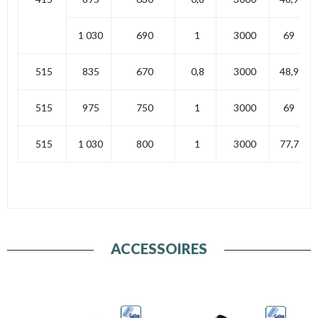
1 030
690
1
3000
69
515
835
670
0,8
3000
48,9
515
975
750
1
3000
69
515
1 030
800
1
3000
77,7
ACCESSOIRES