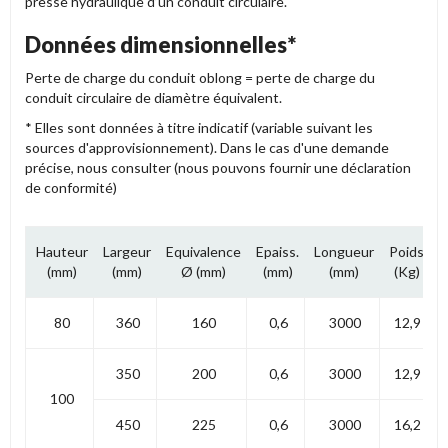
presse hydraulique d’un conduit circulaire.
Données dimensionnelles*
Perte de charge du conduit oblong = perte de charge du
conduit circulaire de diamètre équivalent.
* Elles sont données à titre indicatif (variable suivant les
sources d'approvisionnement). Dans le cas d'une demande
précise, nous consulter (nous pouvons fournir une déclaration
de conformité)
S
Hauteur
Largeur
Equivalence
Epaiss.
Longueur
Poids
(mm)
(mm)
Ø (mm)
(mm)
(mm)
(Kg)
80
360
160
0,6
3000
12,9
350
200
0,6
3000
12,9
100
450
225
0,6
3000
16,2