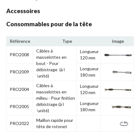
Accessoires
Consommables pour de la tête
Référence
Type
Image
Câbles à
Longueur
PRO2008
masselottes en
120 mm
bout - Pour
Longueur
débistrage (à l
PRO2009
180 mm
´unité)
Câbles à
Longueur
PRO2004
masselottes en
120 mm
milieu - Pour finition
Longueur
débistrage (à l
PRO2005
180 mm
´unité)
Maillon rapide pour
PRO2022
tête de rotonet