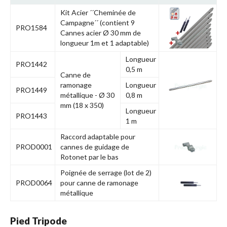
Kit Acier ´´Cheminée de
Campagne´´ (contient 9
PRO1584
Cannes acier Ø 30 mm de
longueur 1m et 1 adaptable)
Longueur
PRO1442
0,5 m
Canne de
ramonage
Longueur
PRO1449
métallique - Ø 30
0,8 m
mm (18 x 350)
Longueur
PRO1443
1 m
Raccord adaptable pour
PROD0001
cannes de guidage de
Rotonet par le bas
Poignée de serrage (lot de 2)
PROD0064
pour canne de ramonage
métallique
Pied Tripode