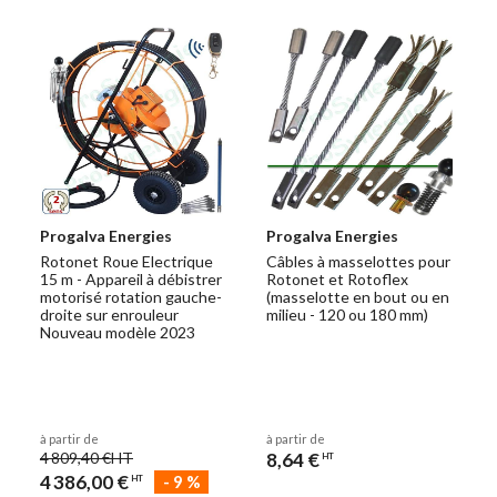
Progalva Energies
Progalva Energies
Rotonet Roue Electrique
Câbles à masselottes pour
15 m - Appareil à débistrer
Rotonet et Rotoflex
motorisé rotation gauche-
(masselotte en bout ou en
droite sur enrouleur
milieu - 120 ou 180 mm)
Nouveau modèle 2023
à partir de
à partir de
4 809,40 €
HT
8,64 €
HT
4 386,00 €
-
9
%
HT