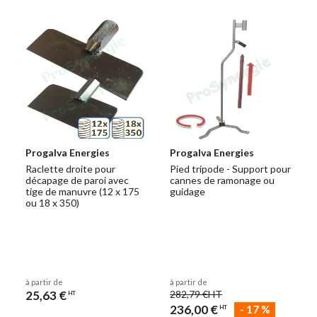
Progalva Energies
Progalva Energies
Raclette droite pour
Pied tripode - Support pour
décapage de paroi avec
cannes de ramonage ou
tige de manuvre (12 x 175
guidage
ou 18 x 350)
à partir de
à partir de
25,63 €
282,79 €
HT
HT
236,00 €
-
17
%
HT