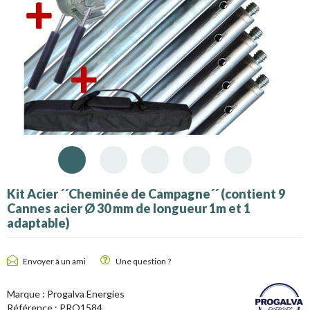
Kit Acier ´´Cheminée de Campagne´´ (contient 9
Cannes acier Ø 30 mm de longueur 1m et 1
adaptable)
Envoyer à un ami
Une question ?
Marque :
Progalva Energies
Référence :
PRO1584