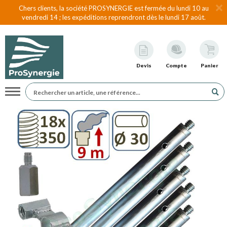
Chers clients, la société PROSYNERGIE est fermée du lundi 10 au
vendredi 14 ; les expéditions reprendront dès le lundi 17 août.
Devis
Compte
Panier
Navigation