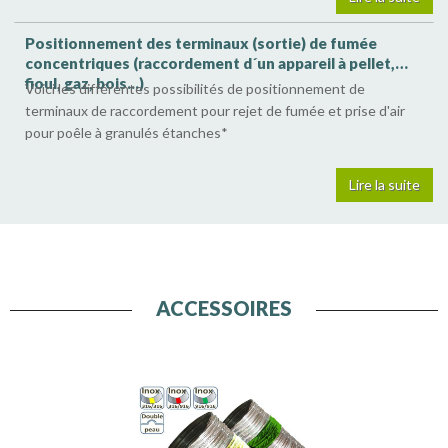
Positionnement des terminaux (sortie) de fumée
concentriques (raccordement d´un appareil à pellet,
fioul, gaz, bois...)
Voici les différentes possibilités de positionnement de
terminaux de raccordement pour rejet de fumée et prise d'air
pour poêle à granulés étanches*
Lire la suite
ACCESSOIRES