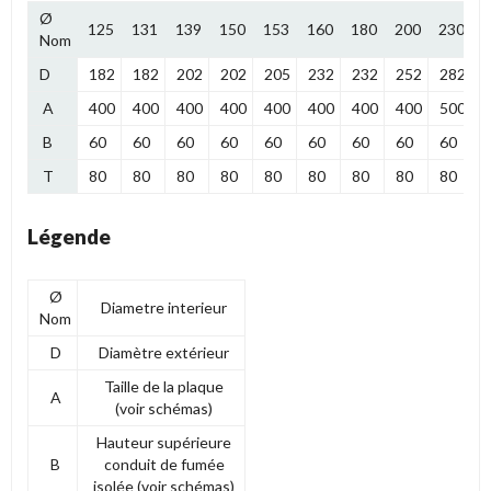
Ø
125
131
139
150
153
160
180
200
230
2
Nom
D
182
182
202
202
205
232
232
252
282
A
400
400
400
400
400
400
400
400
500
B
60
60
60
60
60
60
60
60
60
T
80
80
80
80
80
80
80
80
80
Légende
Ø
Diametre interieur
Nom
D
Diamètre extérieur
Taille de la plaque
A
(voir schémas)
Hauteur supérieure
B
conduit de fumée
isolée (voir schémas)