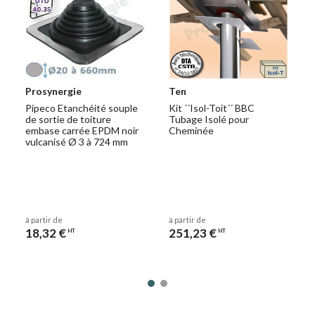
Prosynergie
Ten
Pipeco Etanchéité souple
Kit ´´Isol-Toit´´ BBC
de sortie de toiture
Tubage Isolé pour
embase carrée EPDM noir
Cheminée
vulcanisé Ø 3 à 724 mm
à partir de
à partir de
18,32 €
251,23 €
HT
HT