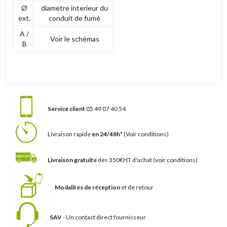
Ø
diametre interieur du
ext.
conduit de fumé
A /
Voir le schémas
B
Service client
05 49 07 40 54
Livraison rapide
en 24/48h*
(Voir conditions)
Livraison gratuite
dès 350€HT d'achat
(voir conditions)
Modalités de réception
et de retour
SAV
- Un contact
direct fournisseur