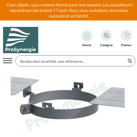
Chers clients, nous sommes fermés pour une semaine. Les expéditions
reprendront dès le lundi 17 août. Nous vous souhaitons de bonnes
vacances et un bel été.
Devis
Compte
Panier
Navigation