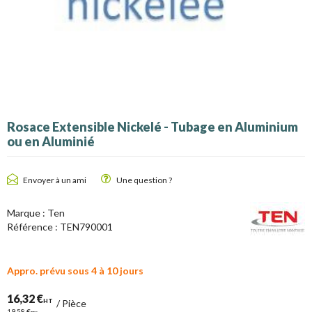
Rosace Extensible Nickelé - Tubage en Aluminium
ou en Aluminié
Envoyer à un ami
Une question ?
Marque :
Ten
Référence :
TEN790001
Appro. prévu sous 4 à 10 jours
16,32 €
HT
/
Pièce
19,58 €