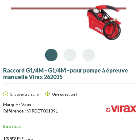
Raccord G1/4M - G1/4M - pour pompe à épreuve
manuelle Virax 262035
Envoyer à un ami
Une question ?
Marque :
Virax
Référence :
VIRDET001391
En stock
13,92 €
HT