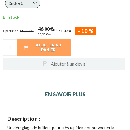
Critère 1
En stock
46,00 €
-
10
%
HT
/
Pièce
50,87 €
à partir de
HT
55,20 €
TTC
AJOUTER AU
PANIER
Ajouter à un devis
EN SAVOIR PLUS
Description :
Un déréglage de brûleur peut très rapidement provoquer la