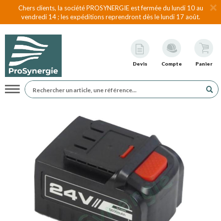
Chers clients, la société PROSYNERGIE est fermée du lundi 10 au
vendredi 14 ; les expéditions reprendront dès le lundi 17 août.
Devis
Compte
Panier
Navigation