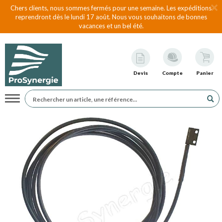
Chers clients, nous sommes fermés pour une semaine. Les expéditions
reprendront dès le lundi 17 août. Nous vous souhaitons de bonnes
vacances et un bel été.
Devis
Compte
Panier
Navigation