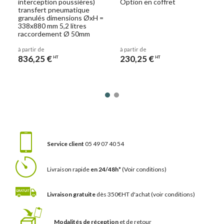
interception poussières)
Option en coffret
transfert pneumatique
granulés dimensions ØxH =
338x880 mm 5,2 litres
raccordement Ø 50mm
à partir de
à partir de
836,25 €
230,25 €
HT
HT
Service client
05 49 07 40 54
Livraison rapide
en 24/48h*
(Voir conditions)
Livraison gratuite
dès 350€HT d'achat
(voir conditions)
Modalités de réception
et de retour