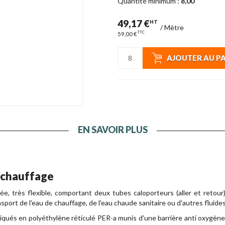
Quantité minimum :
8,00
49,17 €
HT
/
Mètre
TTC
59,00 €
AJOUTER AU P
EN SAVOIR PLUS
 chauffage
ée, très flexible, comportant deux tubes caloporteurs (aller et retou
ansport de l'eau de chauffage, de l'eau chaude sanitaire ou d'autres fluid
iqués en polyéthylène réticulé PER-a munis d'une barrière anti oxygène, 