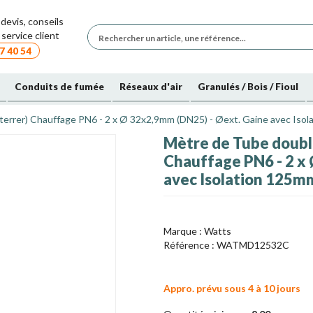
devis, conseils
service client
7 40 54
Conduits de fumée
Réseaux d'air
Granulés / Bois / Fioul
enterrer) Chauffage PN6 - 2 x Ø 32x2,9mm (DN25) - Øext. Gaine avec Iso
Mètre de Tube double 
Chauffage PN6 - 2 x
avec Isolation 125m
Marque :
Watts
Référence :
WATMD12532C
Appro. prévu sous 4 à 10 jours