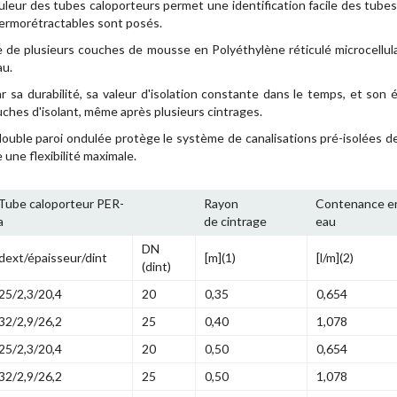
uleur des tubes caloporteurs permet une identification facile des tubes
ermorétractables sont posés.
 de plusieurs couches de mousse en Polyéthylène réticulé microcellula
au.
ar sa durabilité, sa valeur d'isolation constante dans le temps, et son
uches d'isolant, même après plusieurs cintrages.
ouble paroi ondulée protège le système de canalisations pré-isolées des
une flexibilité maximale.
Tube caloporteur PER-
Rayon
Contenance e
a
de cintrage
eau
DN
dext/épaisseur/dint
[m](1)
[l/m](2)
(dint)
25/2,3/20,4
20
0,35
0,654
32/2,9/26,2
25
0,40
1,078
25/2,3/20,4
20
0,50
0,654
32/2,9/26,2
25
0,50
1,078