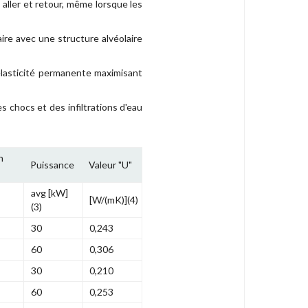
 aller et retour, même lorsque les
ire avec une structure alvéolaire
 élasticité permanente maximisant
 chocs et des infiltrations d'eau
n
Puissance
Valeur "U"
avg [kW]
[W/(mK)](4)
(3)
30
0,243
60
0,306
30
0,210
60
0,253