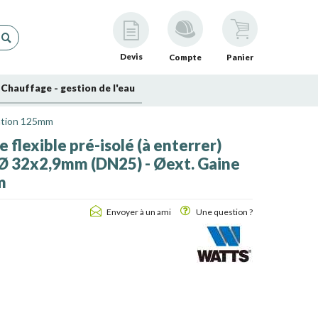
Devis
Compte
Panier
Chauffage - gestion de l'eau
lation 125mm
flexible pré-isolé (à enterrer)
 Ø 32x2,9mm (DN25) - Øext. Gaine
m
Envoyer à un ami
Une question ?