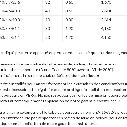
40/3,7/32,6
32
0,60
1,670
50/4,6/40,8
40
0,60
2,614
50/4,6/40,8
40
0,80
2,614
63/5,8/51,4
50
1,20
4,150
63/5,8/51,4
50
1,20
4,150
age indiqué peut être appliqué en permanence sans risque d'endommageme
mée en litre par mètre de tube pré-isolé, incluant l'aller et le retour;
r le tube caloporteur (A une Teau de 80°C avec un ΔT de 20°C)
er facilement la perte de chaleur (déperdition calorifique)
t être installés pour ancrer fortement les extrémités des canalisation
es est nécessaire et obligatoire afin de protéger l'installation et absorber
caloporteurs en PER-a. Ne pas respecter ces règles de mise en oeuvre 
nulerait automatiquement l'application de notre garantie constructeur.
 entre la gaine extérieure et le tube caloporteur, la norme EN 15632-3 pr
ies enterrées. Ne pas respecter ces règles de mise en oeuvre peut ent
matiquement l'application de notre garantie constructeur.