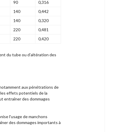
90
0,316
140
0,442
140
0,320
220
0,481
220
0,420
nt du tube ou d'altération des
s (notamment aux pénétrations de
 les effets potentiels de la
peut entraîner des dommages
éconise l'usage de manchons
raîner des dommages importants à