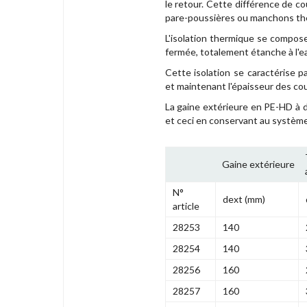
le retour. Cette différence de co
pare-poussières ou manchons th
L'isolation thermique se compose
fermée, totalement étanche à l'e
Cette isolation se caractérise p
et maintenant l'épaisseur des co
La gaine extérieure en PE-HD à d
et ceci en conservant au système 
Gaine extérieure
N°
dext (mm)
article
28253
140
28254
140
28256
160
28257
160