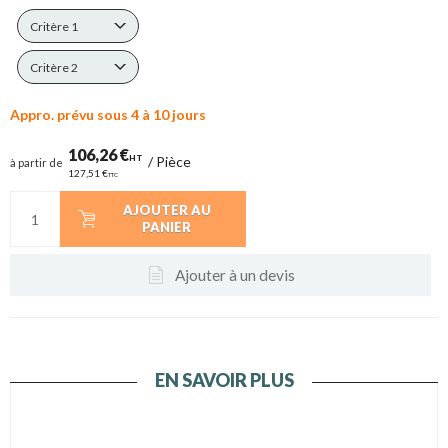
Critère 1
Critère 2
Appro. prévu sous 4 à 10 jours
106,26 €
HT
/
Pièce
à partir de
127,51 €
TTC
AJOUTER AU
PANIER
Ajouter à un devis
EN SAVOIR PLUS