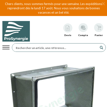
Chers clients, nous sommes fermés pour une semaine. Les expéditions
reprendront dès le lundi 17 août. Nous vous souhaitons de bonnes
vacances et un bel été.
Devis
Compte
Panier
Navigation