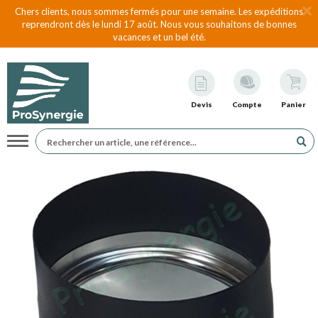
Chers clients, nous sommes fermés pour une semaine. Les expéditions
reprendront dès le lundi 17 août. Nous vous souhaitons de bonnes
vacances et un bel été.
Devis
Compte
Panier
Navigation