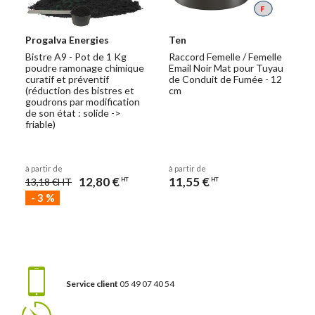
Progalva Energies
Ten
Bistre A9 - Pot de 1 Kg
Raccord Femelle / Femelle
poudre ramonage chimique
Email Noir Mat pour Tuyau
curatif et préventif
de Conduit de Fumée - 12
(réduction des bistres et
cm
goudrons par modification
de son état : solide ->
friable)
à partir de
à partir de
12,80 €
11,55 €
13,18 €
HT
HT
HT
-
3
%
Service client
05 49 07 40 54