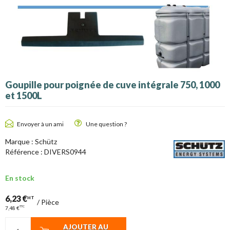
Goupille pour poignée de cuve intégrale 750, 1000
et 1500L
Envoyer à un ami
Une question ?
Marque :
Schütz
Référence :
DIVERS0944
En stock
6,23 €
HT
/
Pièce
TTC
7,48 €
AJOUTER AU