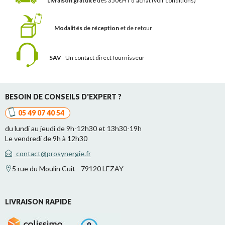
Livraison gratuite
dès 350€HT d'achat
(voir conditions)
Modalités de réception
et de retour
SAV
- Un contact
direct fournisseur
BESOIN DE CONSEILS D'EXPERT ?
05 49 07 40 54
du lundi au jeudi de 9h-12h30 et 13h30-19h
Le vendredi de 9h à 12h30
contact@prosynergie.fr
5 rue du Moulin Cuit - 79120 LEZAY
LIVRAISON RAPIDE