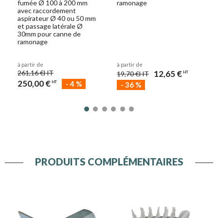
fumée Ø 100 à 200 mm
ramonage
avec raccordement
aspirateur Ø 40 ou 50 mm
et passage latérale Ø
30mm pour canne de
ramonage
à partir de
à partir de
261,16 €
HT
12,65 €
19,70 €
HT
HT
250,00 €
-
4
%
HT
-
36
%
PRODUITS COMPLÉMENTAIRES