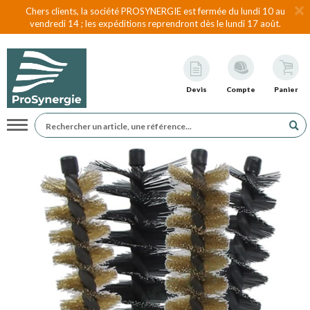
Chers clients, la société PROSYNERGIE est fermée du lundi 10 au
vendredi 14 ; les expéditions reprendront dès le lundi 17 août.
Devis
Compte
Panier
Navigation