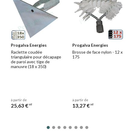
Progalva Energies
Progalva Energies
Raclette coudée
Brosse de face nylon - 12 x
triangulaire pour décapage
175
de paroi avec tige de
manuvre (18 x 350)
à partir de
à partir de
25,63 €
13,27 €
HT
HT