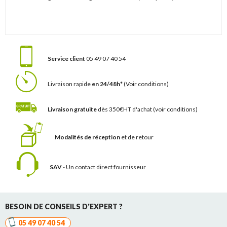
Service client
05 49 07 40 54
Livraison rapide
en 24/48h*
(Voir conditions)
Livraison gratuite
dès 350€HT d'achat
(voir conditions)
Modalités de réception
et de retour
SAV
- Un contact
direct fournisseur
BESOIN DE CONSEILS D'EXPERT ?
05 49 07 40 54