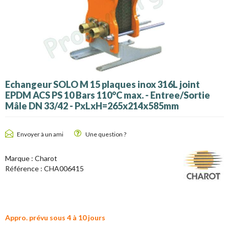
Echangeur SOLO M 15 plaques inox 316L joint
EPDM ACS PS 10 Bars 110°C max. - Entree/Sortie
Mâle DN 33/42 - PxLxH=265x214x585mm
Envoyer à un ami
Une question ?
Marque :
Charot
Référence :
CHA006415
Appro. prévu sous 4 à 10 jours