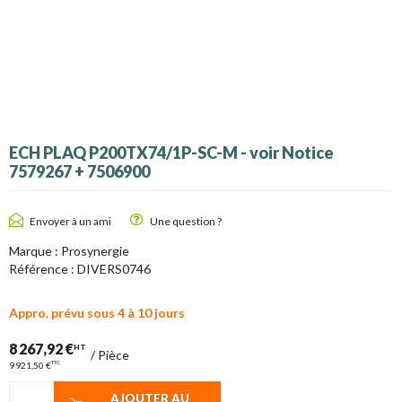
ECH PLAQ P200TX74/1P-SC-M - voir Notice
7579267 + 7506900
Envoyer à un ami
Une question ?
Marque :
Prosynergie
Référence :
DIVERS0746
Appro. prévu sous 4 à 10 jours
8 267,92 €
HT
/
Pièce
TTC
9 921,50 €
AJOUTER AU