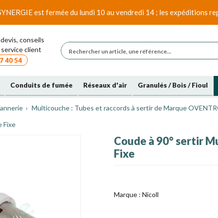
SYNERGIE est fermée du lundi 10 au vendredi 14 ; les expéditions rep
devis, conseils
service client
7 40 54
Conduits de fumée
Réseaux d'air
Granulés / Bois / Fioul
annerie
Multicouche : Tubes et raccords à sertir de Marque OVENT
e Fixe
Coude à 90° sertir M
Fixe
Marque :
Nicoll