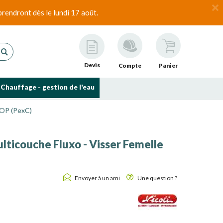
rendront dès le lundi 17 août.
Devis
Compte
Panier
Chauffage - gestion de l'eau
ROP (PexC)
ulticouche Fluxo - Visser Femelle
Envoyer à un ami
Une question ?