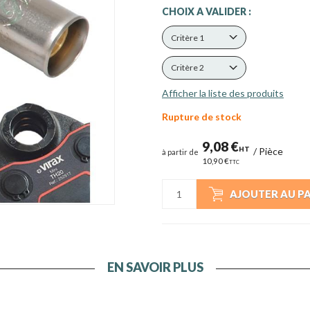
CHOIX A VALIDER :
Critère 1
Critère 2
Afficher la liste des produits
Rupture de stock
9,08 €
HT
/
Pièce
à partir de
10,90 €
TTC
AJOUTER AU P
EN SAVOIR PLUS