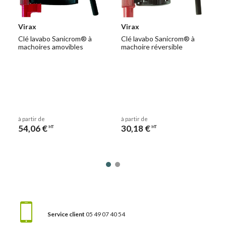
Virax
Virax
Clé lavabo Sanicrom® à
Clé lavabo Sanicrom® à
machoires amovibles
machoire réversible
à partir de
à partir de
54,06 €
30,18 €
HT
HT
Service client
05 49 07 40 54