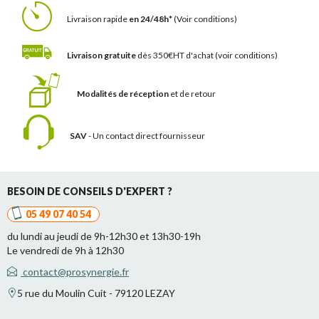
Livraison rapide
en 24/48h*
(Voir conditions)
Livraison gratuite
dès 350€HT d'achat
(voir conditions)
Modalités de réception
et de retour
SAV
- Un contact
direct fournisseur
BESOIN DE CONSEILS D'EXPERT ?
05 49 07 40 54
du lundi au jeudi de 9h-12h30 et 13h30-19h
Le vendredi de 9h à 12h30
contact@prosynergie.fr
5 rue du Moulin Cuit - 79120 LEZAY