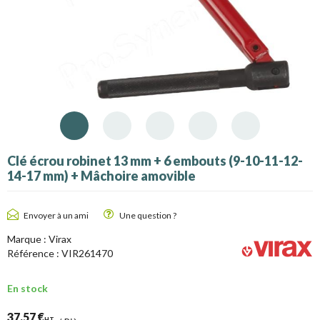
Clé écrou robinet 13 mm + 6 embouts (9-10-11-12-
14-17 mm) + Mâchoire amovible
Envoyer à un ami
Une question ?
Marque :
Virax
Référence :
VIR261470
En stock
37,57 €
HT