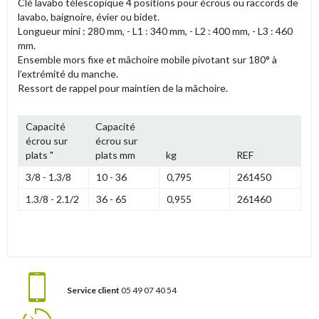
Clé lavabo télescopique 4 positions pour écrous ou raccords de
lavabo, baignoire, évier ou bidet.
Longueur mini : 280 mm, - L1 : 340 mm, - L2 : 400 mm, - L3 : 460
mm.
Ensemble mors fixe et mâchoire mobile pivotant sur 180° à
l’extrémité du manche.
Ressort de rappel pour maintien de la mâchoire.
Capacité
Capacité
écrou sur
écrou sur
plats "
plats mm
kg
REF
3/8 - 1.3/8
10 - 36
0,795
261450
1.3/8 - 2.1/2
36 - 65
0,955
261460
Service client
05 49 07 40 54