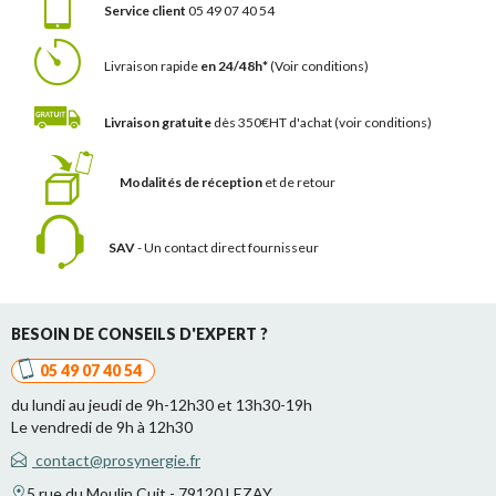
Service client
05 49 07 40 54
Livraison rapide
en 24/48h*
(Voir conditions)
Livraison gratuite
dès 350€HT d'achat
(voir conditions)
Modalités de réception
et de retour
SAV
- Un contact
direct fournisseur
BESOIN DE CONSEILS D'EXPERT ?
05 49 07 40 54
du lundi au jeudi de 9h-12h30 et 13h30-19h
Le vendredi de 9h à 12h30
contact@prosynergie.fr
5 rue du Moulin Cuit - 79120 LEZAY