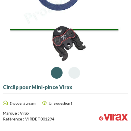
Circlip pour Mini-pince Virax
Envoyer à un ami
Une question ?
Marque :
Virax
Référence :
VIRDET001294