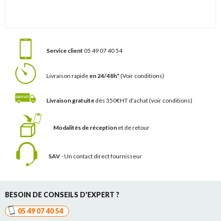
Service client
05 49 07 40 54
Livraison rapide
en 24/48h*
(Voir conditions)
Livraison gratuite
dès 350€HT d'achat
(voir conditions)
Modalités de réception
et de retour
SAV
- Un contact
direct fournisseur
BESOIN DE CONSEILS D'EXPERT ?
05 49 07 40 54