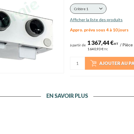
Critère 1
Afficher la liste des produits
Appro. prévu sous 4 à 10 jours
1 367,44 €
HT
/
Pièce
à partir de
1 640,93 €
TTC
AJOUTER AU P
EN SAVOIR PLUS