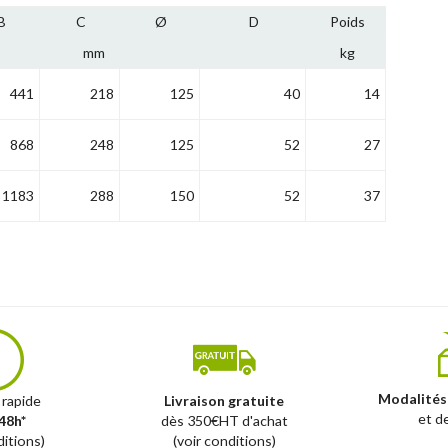
B
C
Ø
D
Poids
mm
kg
441
218
125
40
14
868
248
125
52
27
1183
288
150
52
37
Modalités
 rapide
Livraison gratuite
et d
48h*
dès 350€HT d'achat
ditions)
(voir conditions)