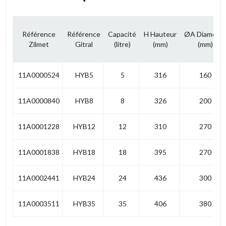
Référence
Référence
Capacité
H Hauteur
ØA Diamètre
Zilmet
Gitral
(litre)
(mm)
(mm)
11A0000524
HYB5
5
316
160
11A0000840
HYB8
8
326
200
11A0001228
HYB12
12
310
270
11A0001838
HYB18
18
395
270
11A0002441
HYB24
24
436
300
11A0003511
HYB35
35
406
380