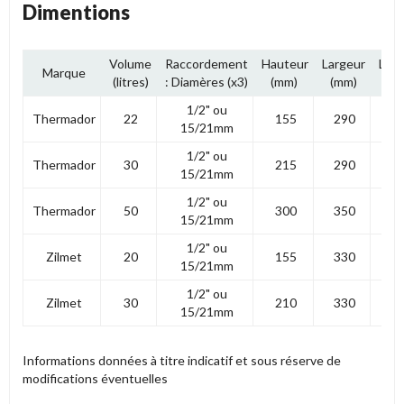
Dimentions
Volume
Raccordement
Hauteur
Largeur
Lon
Marque
(litres)
: Diamères (x3)
(mm)
(mm)
(
1/2" ou
Thermador
22
155
290
5
15/21mm
1/2" ou
Thermador
30
215
290
5
15/21mm
1/2" ou
Thermador
50
300
350
5
15/21mm
1/2" ou
Zilmet
20
155
330
5
15/21mm
1/2" ou
Zilmet
30
210
330
5
15/21mm
Informations données à titre indicatif et sous réserve de
modifications éventuelles