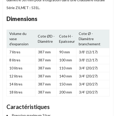
Série ZILMET : 531L.
Dimensions
Volume du
Cote Ø -
Cote ØD -
Cote H -
vase
Diamètre
Diamètre
Epaisseur
d'expansion
branchement
7 litres
387 mm
90 mm
3/8' (12/17)
8 litres
387 mm
100 mm
3/8' (12/17)
10 litres
387 mm
110 mm
3/4' (20/27)
12 litres
387 mm
140 mm
3/4' (20/27)
14 litres
387 mm
150 mm
3/4' (20/27)
18 litres
387 mm
200 mm
3/4' (20/27)
Caractéristiques
Pression maximum 3 bar