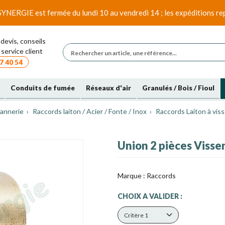
SYNERGIE est fermée du lundi 10 au vendredi 14 ; les expéditions rep
devis, conseils
service client
7 40 54
Conduits de fumée
Réseaux d'air
Granulés / Bois / Fioul
annerie
Raccords laiton / Acier / Fonte / Inox
Raccords Laiton à viss
Union 2 pièces Visse
Marque :
Raccords
CHOIX A VALIDER :
Critère 1