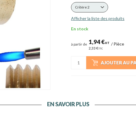
Critère 2
Afficher la liste des produits
En stock
1,94 €
HT
/
Pièce
à partir de
2,33 €
TTC
AJOUTER AU P
EN SAVOIR PLUS