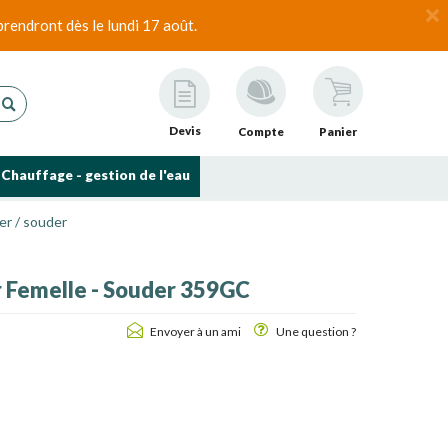
rendront dès le lundi 17 août.
Devis
Compte
Panier
Chauffage - gestion de l'eau
er / souder
r Femelle - Souder 359GC
Envoyer à un ami
Une question ?