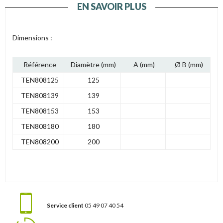
EN SAVOIR PLUS
Dimensions :
Référence
Diamètre (mm)
A (mm)
Ø B (mm)
TEN808125
125
TEN808139
139
TEN808153
153
TEN808180
180
TEN808200
200
Service client
05 49 07 40 54