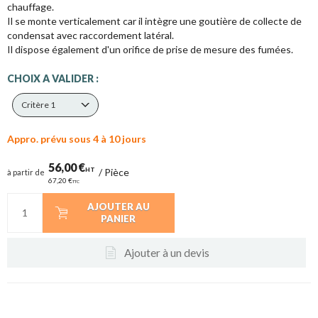
chauffage.
Il se monte verticalement car il intègre une goutière de collecte de
condensat avec raccordement latéral.
Il dispose également d'un orifice de prise de mesure des fumées.
CHOIX A VALIDER :
Critère 1
Appro. prévu sous 4 à 10 jours
56,00 €
HT
/
Pièce
à partir de
67,20 €
TTC
AJOUTER AU
PANIER
Ajouter à un devis