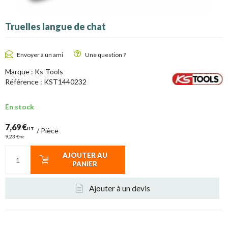
Truelles langue de chat
Envoyer à un ami
Une question ?
Marque :
Ks-Tools
Référence :
KST1440232
En stock
7,69 €
HT
/
Pièce
9,23 €
TTC
AJOUTER AU
PANIER
Ajouter à un devis