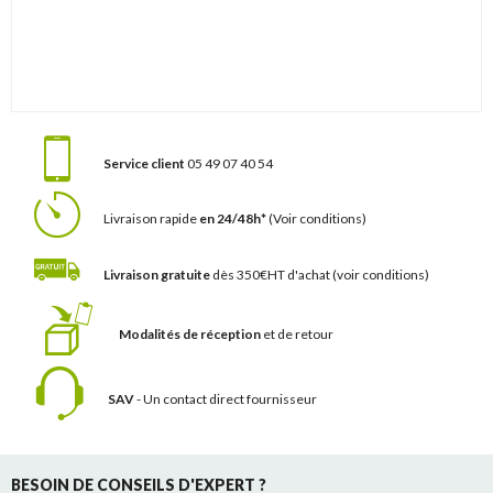
Service client
05 49 07 40 54
Livraison rapide
en 24/48h*
(Voir conditions)
Livraison gratuite
dès 350€HT d'achat
(voir conditions)
Modalités de réception
et de retour
SAV
- Un contact
direct fournisseur
BESOIN DE CONSEILS D'EXPERT ?