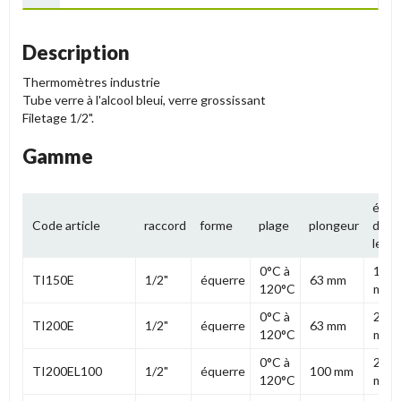
Description
Thermomètres industrie
Tube verre à l'alcool bleui, verre grossissant
Filetage 1/2".
Gamme
éche
Code article
raccord
forme
plage
plongeur
de
lect
0°C à
150
TI150E
1/2"
équerre
63 mm
120°C
mm
0°C à
200
TI200E
1/2"
équerre
63 mm
120°C
mm
0°C à
200
TI200EL100
1/2"
équerre
100 mm
120°C
mm