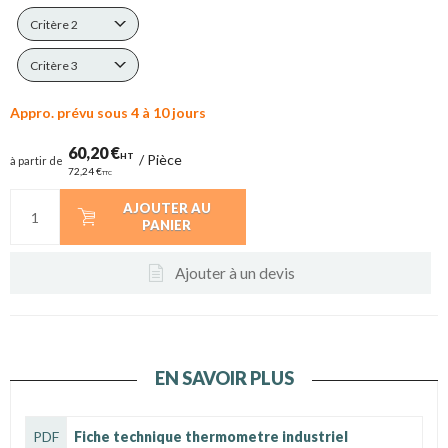
Critère 2
Critère 3
Appro. prévu sous 4 à 10 jours
60,20 €
HT
/
Pièce
à partir de
72,24 €
TTC
AJOUTER AU
PANIER
Ajouter à un devis
EN SAVOIR PLUS
PDF
Fiche technique thermometre industriel