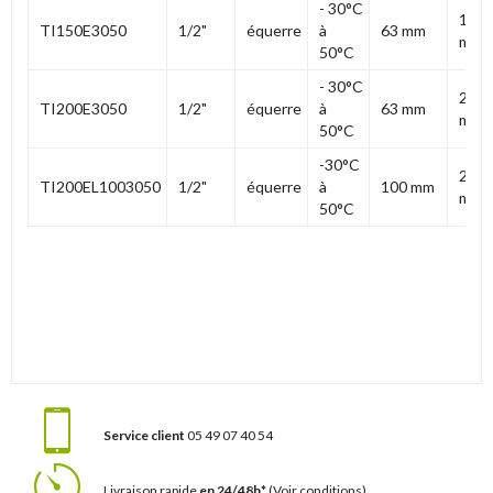
- 30°C
150
TI150E3050
1/2"
équerre
à
63 mm
mm
50°C
- 30°C
200
TI200E3050
1/2"
équerre
à
63 mm
mm
50°C
-30°C
200
TI200EL1003050
1/2"
équerre
à
100 mm
mm
50°C
Service client
05 49 07 40 54
Livraison rapide
en 24/48h*
(Voir conditions)