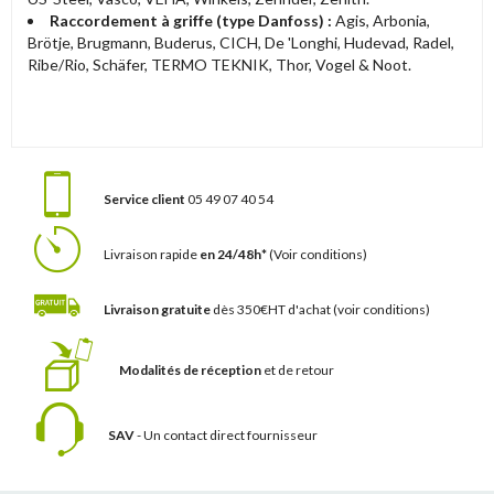
Raccordement à griffe (
type Danfoss)
:
Agis, Arbonia,
Brötje, Brugmann, Buderus, CICH, De 'Longhi, Hudevad, Radel,
Ribe/Rio, Schäfer, TERMO TEKNIK, Thor, Vogel & Noot.
Service client
05 49 07 40 54
Livraison rapide
en 24/48h*
(Voir conditions)
Livraison gratuite
dès 350€HT d'achat
(voir conditions)
Modalités de réception
et de retour
SAV
- Un contact
direct fournisseur