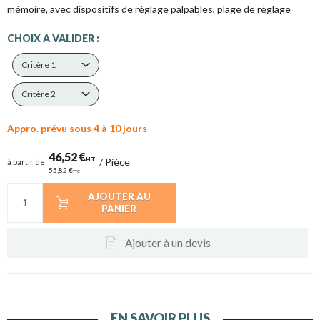
mémoire, avec dispositifs de réglage palpables, plage de réglage
CHOIX A VALIDER :
Critère 1
Critère 2
Appro. prévu sous 4 à 10 jours
46,52 €
HT
/
Pièce
à partir de
55,82 €
TTC
AJOUTER AU
PANIER
Ajouter à un devis
EN SAVOIR PLUS