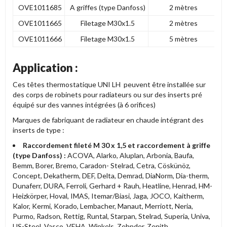
OVE1011685
A griffes (type Danfoss)
2
mètres
OVE1011665
Filetage M30x1.5
2
mètres
OVE1011666
Filetage M30x1.5
5
mètres
Application :
Ces têtes thermostatique UNI LH peuvent être installée sur
des corps de robinets pour radiateurs ou sur des inserts pré
équipé sur des vannes intégrées (à 6 orifices)
Marques de fabriquant de radiateur en chaude intégrant des
inserts de type :
Raccordement fileté M 30 x 1,5 et raccordement à griffe
(type Danfoss) :
ACOVA, Alarko, Aluplan, Arbonia, Baufa,
Bemm, Borer, Bremo, Caradon- Stelrad, Cetra, Cöskünöz,
Concept, Dekatherm, DEF, Delta, Demrad, DiaNorm, Dia-therm,
Dunaferr, DURA, Ferroli, Gerhard + Rauh, Heatline, Henrad, HM-
Heizkörper, Hoval, IMAS, Itemar/Biasi, Jaga, JOCO, Kaitherm,
Kalor, Kermi, Korado, Lembacher, Manaut, Merriott, Neria,
Purmo, Radson, Rettig, Runtal, Starpan, Stelrad, Superia, Univa,
US-Steel, Vasco, VEHA, Winkels, Zehnder, Zenith.