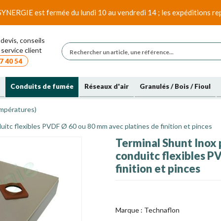
SYNERGIE est fermée du lundi 10 au vendredi 14 ; les expéditions rep
devis, conseils
service client
7 40 54
Conduits de fumée
Réseaux d'air
Granulés / Bois / Fioul
mpératures)
uitc flexibles PVDF Ø 60 ou 80 mm avec platines de finition et pinces
Terminal Shunt Inox p
conduitc flexibles P
finition et pinces
Marque :
Technaflon