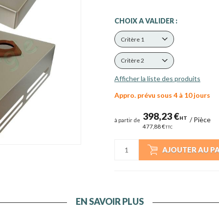
CHOIX A VALIDER :
Critère 1
Critère 2
Afficher la liste des produits
Appro. prévu sous 4 à 10 jours
398,23 €
HT
/
Pièce
à partir de
477,88 €
TTC
AJOUTER AU P
EN SAVOIR PLUS