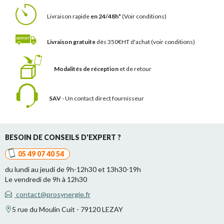
Livraison rapide
en 24/48h*
(Voir conditions)
Livraison gratuite
dès 350€HT d'achat
(voir conditions)
Modalités de réception
et de retour
SAV
- Un contact
direct fournisseur
BESOIN DE CONSEILS D'EXPERT ?
05 49 07 40 54
du lundi au jeudi de 9h-12h30 et 13h30-19h
Le vendredi de 9h à 12h30
contact@prosynergie.fr
5 rue du Moulin Cuit - 79120 LEZAY