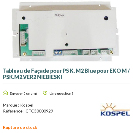
Tableau de Façade pour PS K. M2 Blue pour EKO M /
PSK.M2.VER2 NIEBIESKI
Envoyer à un ami
Une question ?
Marque :
Kospel
Référence :
CTC30000929
Rupture de stock