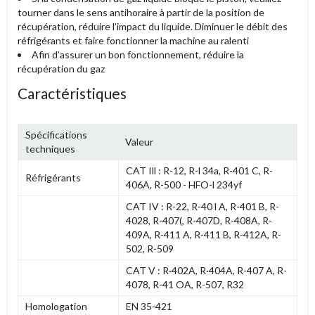
tourner dans le sens antihoraire à partir de la position de
récupération, réduire l’impact du liquide. Diminuer le débit des
réfrigérants et faire fonctionner la machine au ralenti
Afin d’assurer un bon fonctionnement, réduire la
récupération du gaz
Caractéristiques
Spécifications
Valeur
techniques
CAT Ill : R-12, R-l 34a, R-401 C, R-
Réfrigérants
406A, R-500 - HFO-l 234yf
CAT IV : R-22, R-40 l A, R-401 B, R-
4028, R-407(, R-407D, R-408A, R-
409A, R-411 A, R-411 B, R-412A, R-
502, R-509
CAT V : R·402A, R·404A, R-407 A, R-
4078, R-41 OA, R-507, R32
Homologation
EN 35-421