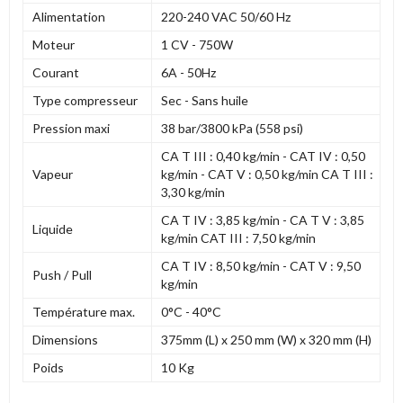
Alimentation
220-240 VAC 50/60 Hz
Moteur
1 CV - 750W
Courant
6A - 50Hz
Type compresseur
Sec - Sans huile
Pression maxi
38 bar/3800 kPa (558 psi)
CA T III : 0,40 kg/min - CAT IV : 0,50
Vapeur
kg/min - CAT V : 0,50 kg/min CA T III :
3,30 kg/min
CA T IV : 3,85 kg/min - CA T V : 3,85
Liquide
kg/min CAT III : 7,50 kg/min
CA T IV : 8,50 kg/min - CAT V : 9,50
Push / Pull
kg/min
Température max.
0°C - 40°C
Dimensions
375mm (L) x 250 mm (W) x 320 mm (H)
Poids
10 Kg