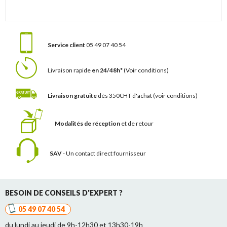
Service client
05 49 07 40 54
Livraison rapide
en 24/48h*
(Voir conditions)
Livraison gratuite
dès 350€HT d'achat
(voir conditions)
Modalités de réception
et de retour
SAV
- Un contact
direct fournisseur
BESOIN DE CONSEILS D'EXPERT ?
05 49 07 40 54
du lundi au jeudi de 9h-12h30 et 13h30-19h