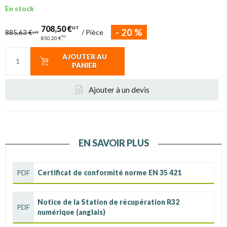
En stock
708,50 €
HT
-
20
%
/
Pièce
885,63 €
HT
TTC
850,20 €
AJOUTER AU
PANIER
Ajouter à un devis
EN SAVOIR PLUS
PDF
Certificat de conformité norme EN 35 421
Notice de la Station de récupération R32
PDF
numérique (anglais)